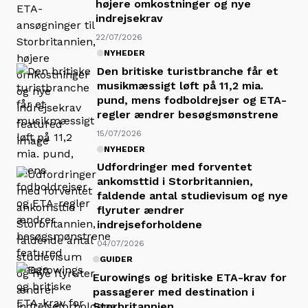
højere omkostninger og nye
indrejsekrav
22/07/2026
NYHEDER
Den britiske turistbranche får et
musikmæssigt løft på 11,2 mia.
pund, mens fodboldrejser og ETA-
regler ændrer besøgsmønstrene
15/07/2026
NYHEDER
Udfordringer med forventet
ankomsttid i Storbritannien,
faldende antal studievisum og nye
flyruter ændrer
indrejseforholdene
04/07/2026
GUIDER
Eurowings og britiske ETA-krav for
passagerer med destination i
Storbritannien