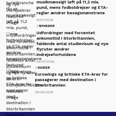
musikmæssigt løft på 11,2 mia.
pund, mens fodboldrejser og ETA-
regler ændrer besøgsmønstrene
15/07/2026
NYHEDER
Udfordringer med forventet
ankomsttid i Storbritannien,
faldende antal studievisum og nye
flyruter ændrer
indrejseforholdene
04/07/2026
GUIDER
Eurowings og britiske ETA-krav for
passagerer med destination i
Storbritannien
28/06/2026