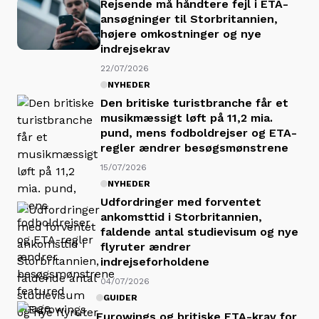
Rejsende må håndtere fejl i ETA-
ansøgninger til Storbritannien,
højere omkostninger og nye
indrejsekrav
22/07/2026
NYHEDER
Den britiske turistbranche får et
musikmæssigt løft på 11,2 mia.
pund, mens fodboldrejser og ETA-
regler ændrer besøgsmønstrene
15/07/2026
NYHEDER
Udfordringer med forventet
ankomsttid i Storbritannien,
faldende antal studievisum og nye
flyruter ændrer
indrejseforholdene
04/07/2026
GUIDER
Eurowings og britiske ETA-krav for