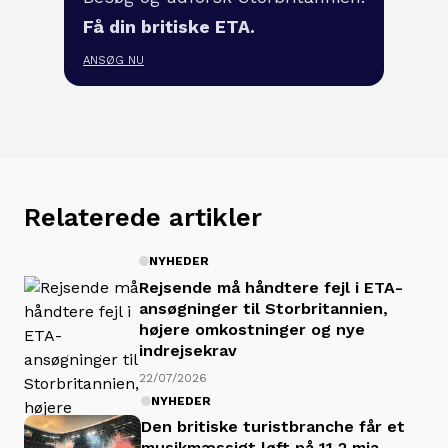
Få din britiske ETA.
ANSØG NU
Relaterede artikler
NYHEDER
Rejsende må håndtere fejl i ETA-
ansøgninger til Storbritannien,
højere omkostninger og nye
indrejsekrav
22/07/2026
NYHEDER
Den britiske turistbranche får et
musikmæssigt løft på 11,2 mia.