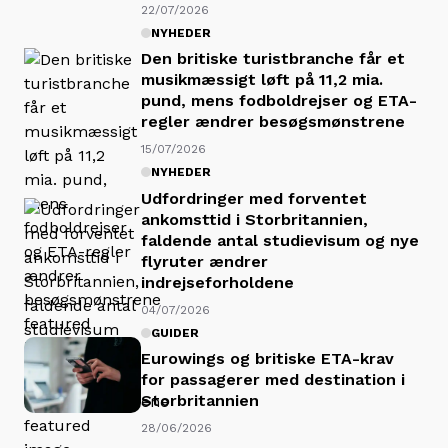
22/07/2026
NYHEDER
Den britiske turistbranche får et
musikmæssigt løft på 11,2 mia.
pund, mens fodboldrejser og ETA-
regler ændrer besøgsmønstrene
15/07/2026
NYHEDER
Udfordringer med forventet
ankomsttid i Storbritannien,
faldende antal studievisum og nye
flyruter ændrer
indrejseforholdene
04/07/2026
GUIDER
Eurowings og britiske ETA-krav
for passagerer med destination i
Storbritannien
28/06/2026