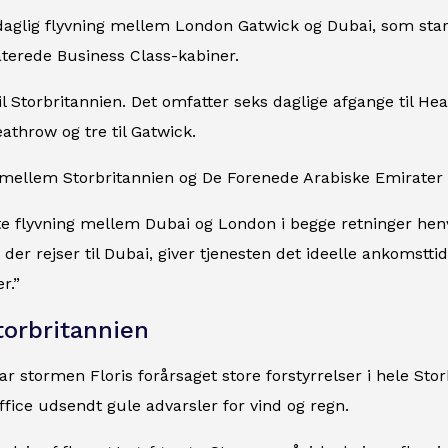
aglig flyvning mellem London Gatwick og Dubai, som star
erede Business Class-kabiner.
il Storbritannien. Det omfatter seks daglige afgange til Hea
athrow og tre til Gatwick.
n mellem Storbritannien og De Forenede Arabiske Emirater o
e flyvning mellem Dubai og London i begge retninger henve
 der rejser til Dubai, giver tjenesten det ideelle ankomstti
r.”
torbritannien
r stormen Floris forårsaget store forstyrrelser i hele Sto
fice udsendt gule advarsler for vind og regn.