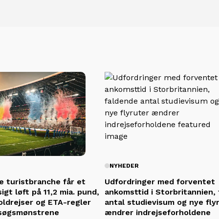
NYHEDER
e turistbranche får et
Udfordringer med forventet
gt løft på 11,2 mia. pund,
ankomsttid i Storbritannien,
ldrejser og ETA-regler
antal studievisum og nye fly
søgsmønstrene
ændrer indrejseforholdene