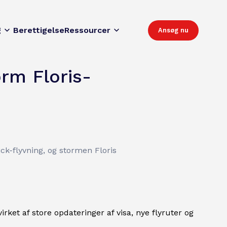
g
Berettigelse
Ressourcer
Ansøg nu
rm Floris-
ick-flyvning, og stormen Floris
rket af store opdateringer af visa, nye flyruter og