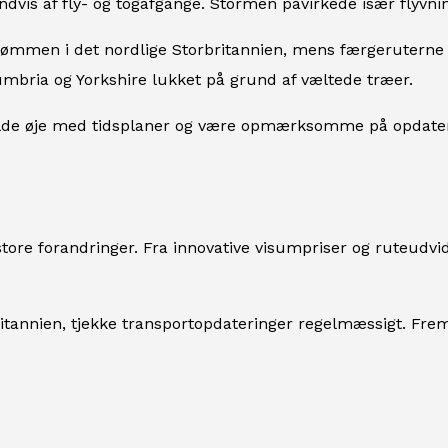
ndvis af fly- og togafgange. Stormen påvirkede især flyvn
ømmen i det nordlige Storbritannien, mens færgeruterne f
umbria og Yorkshire lukket på grund af væltede træer.
olde øje med tidsplaner og være opmærksomme på opdater
ore forandringer. Fra innovative visumpriser og ruteudvide
orbritannien, tjekke transportopdateringer regelmæssigt. Frem