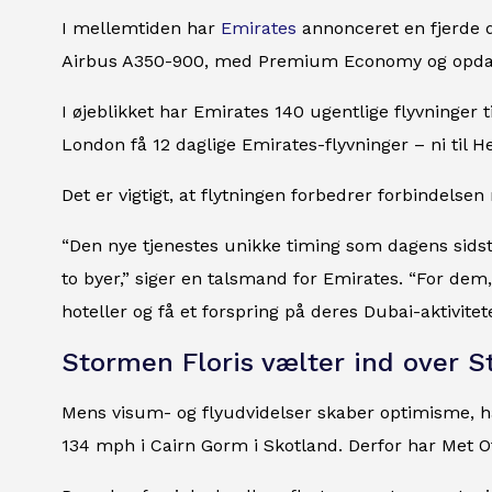
I mellemtiden har
Emirates
annonceret en fjerde d
Airbus A350-900, med Premium Economy og opdat
I øjeblikket har Emirates 140 ugentlige flyvninger t
London få 12 daglige Emirates-flyvninger – ni til He
Det er vigtigt, at flytningen forbedrer forbindelse
“Den nye tjenestes unikke timing som dagens sidst
to byer,” siger en talsmand for Emirates. “For dem,
hoteller og få et forspring på deres Dubai-aktivitete
Stormen Floris vælter ind over S
Mens visum- og flyudvidelser skaber optimisme, ha
134 mph i Cairn Gorm i Skotland. Derfor har Met Of