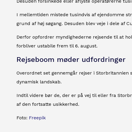
Desuden forsinkede eller aflyste operatørerne tusi
I mellemtiden mistede tusindvis af ejendomme str
grund af høj søgang. Desuden blev veje i dele af C
Derfor opfordrer myndighederne rejsende til at h
forbliver ustabile frem til 6. august.
Rejseboom møder udfordringer
Overordnet set gennemgår rejser i Storbritannien st
dynamisk landskab.
Indtil videre bør de, der er på vej til eller fra St
af den fortsatte usikkerhed.
Foto:
Freepik