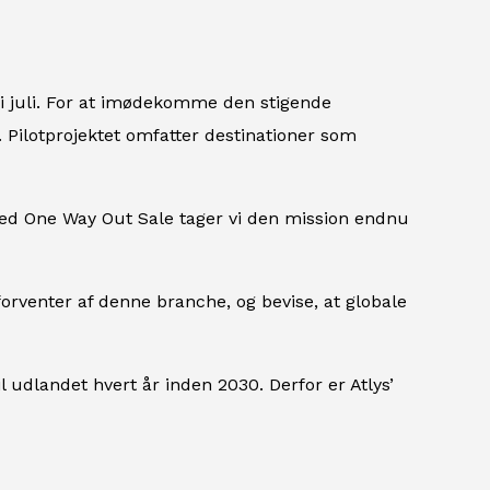
 i juli. For at imødekomme den stigende
 Pilotprojektet omfatter destinationer som
“Med One Way Out Sale tager vi den mission endnu
k forventer af denne branche, og bevise, at globale
il udlandet hvert år inden 2030. Derfor er Atlys’