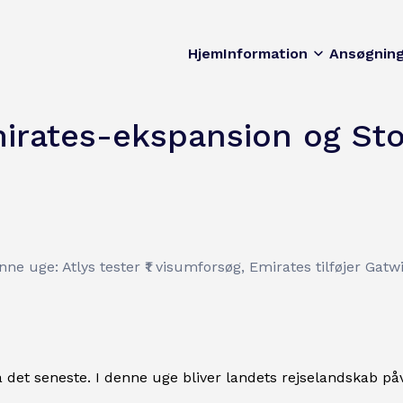
Hjem
Information
Ansøgnin
mirates-ekspansion og Sto
enne uge: Atlys tester ₹1 visumforsøg, Emirates tilføjer Gatw
å det seneste. I denne uge bliver landets rejselandskab påvi