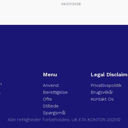
04/07/2026
Menu
Legal Disclaim
n
Anvend
Privatlivspolitik
Berettigelse
Brugsvilkår
e
Ofte
Kontakt Os
Stillede
Spørgsmål
Alle rettigheder forbeholdes. UK ETA KONTOR 2025©