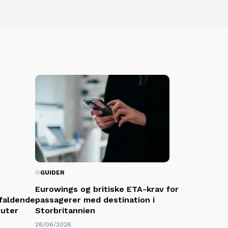
GUIDER
Eurowings og britiske ETA-krav for
 faldende
passagerer med destination i
ruter
Storbritannien
28/06/2026