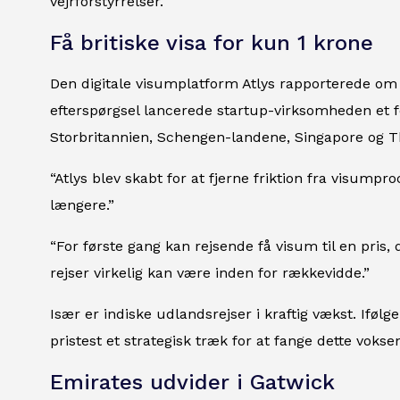
vejrforstyrrelser.
Få britiske visa for kun 1 krone
Den digitale visumplatform Atlys rapporterede om e
efterspørgsel lancerede startup-virksomheden et fo
Storbritannien, Schengen-landene, Singapore og T
“Atlys blev skabt for at fjerne friktion fra visum
længere.”
“For første gang kan rejsende få visum til en pris, 
rejser virkelig kan være inden for rækkevidde.”
Især er indiske udlandsrejser i kraftig vækst. Ifølg
pristest et strategisk træk for at fange dette voks
Emirates udvider i Gatwick