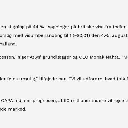
n stigning på 44 % i søgninger på britiske visa fra Indien
rsøg med visumbehandling til ₹1 (~$0,01) den 4.-5. august.
hailand.
processen,” siger Atlys’ grundlægger og CEO Mohak Nahta. 
der føles umulig,” tilføjede han. “Vi vil udfordre, hvad fol
e CAPA India er prognosen, at 50 millioner indere vil rejse t
ende marked.