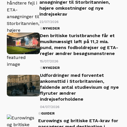
ansøgninger til Storbritannien,
højere omkostninger og nye
indrejsekrav
22/07/2026
NYHEDER
Den britiske turistbranche får et
musikmæssigt løft på 11,2 mia.
pund, mens fodboldrejser og ETA-
regler ændrer besøgsmønstrene
15/07/2026
NYHEDER
Udfordringer med forventet
ankomsttid i Storbritannien,
faldende antal studievisum og nye
flyruter ændrer
indrejseforholdene
04/07/2026
GUIDER
Eurowings og britiske ETA-krav for
passagerer med destination i