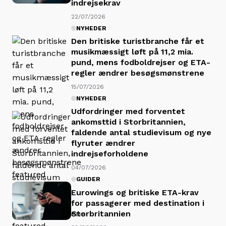
indrejsekrav
22/07/2026
NYHEDER
Den britiske turistbranche får et
musikmæssigt løft på 11,2 mia.
pund, mens fodboldrejser og ETA-
regler ændrer besøgsmønstrene
15/07/2026
NYHEDER
Udfordringer med forventet
ankomsttid i Storbritannien,
faldende antal studievisum og nye
flyruter ændrer
indrejseforholdene
04/07/2026
GUIDER
Eurowings og britiske ETA-krav
for passagerer med destination i
Storbritannien