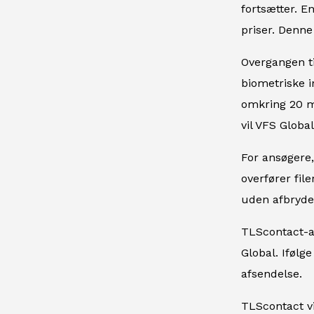
fortsætter. E
priser. Denne
Overgangen ti
biometriske i
omkring 20 mi
vil VFS Globa
For ansøgere,
overfører fil
uden afbrydel
TLScontact-an
Global. Ifølg
afsendelse.
TLScontact v