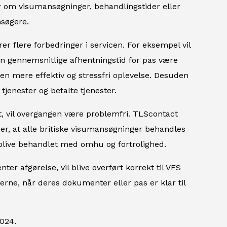
nger om visumansøgninger, behandlingstider eller
nsøgere.
r flere forbedringer i servicen. For eksempel vil
en gennemsnitlige afhentningstid for pas være
 en mere effektiv og stressfri oplevelse. Desuden
tjenester og betalte tjenester.
, vil overgangen være problemfri. TLScontact
rer, at alle britiske visumansøgninger behandles
blive behandlet med omhu og fortrolighed.
er afgørelse, vil blive overført korrekt til VFS
erne, når deres dokumenter eller pas er klar til
024.