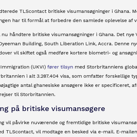
dterede TLScontact britiske visumansøgninger i Ghana. Men 
ingen har til formål at forbedre den samlede oplevelse af
l nu håndtere britiske visumansøgninger i Ghana. Det nye 
Oyeeman Building, South Liberation Link, Accra. Denne nye
dover vil skiftet også medføre kortere biometri- og ansøgni
 Immigration (UKVI)
fører tilsyn
med Storbritanniens globa
britannien i alt 3.287.404 visa, som omfatter forskellige t
øjagtige antal ghanesiske ansøgere ikke er specificeret, af
rejser til Storbritannien.
ing på britiske visumansøgere
g vil påvirke nuværende og fremtidige britiske visumansø
d TLScontact, vil modtage en besked via e-mail. E-mailen