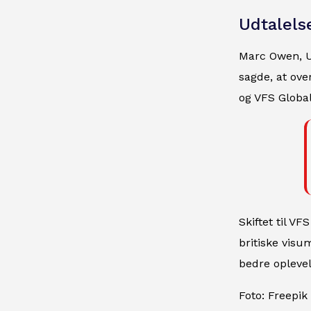
Udtalel
Marc Owen, UK
sagde, at ov
og VFS Global 
Skiftet til V
britiske visu
bedre oplevel
Foto: Freepik