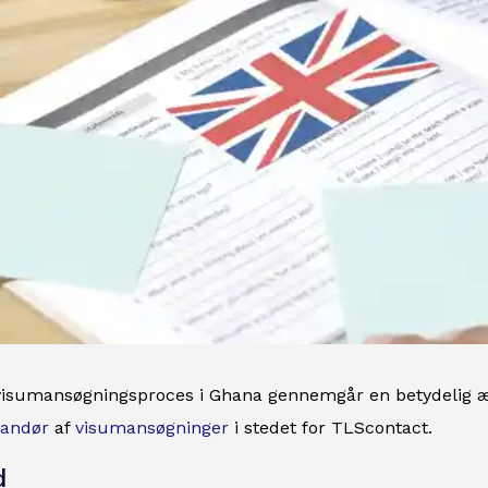
 visumansøgningsproces i Ghana gennemgår en betydelig æn
randør
af
visumansøgninger
i stedet for TLScontact.
d