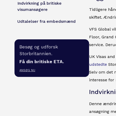
Indvirkning på britiske
visumansøgere
Tidligere hån
skiftet. Ændr
Udtalelser fra embedsmænd
VFS Global vi
Floor, Grand 
service. Deru
Besøg og udforsk
Storbritannien.
UK Visas and
Få din britiske ETA.
udstedte
Stor
ANSØG NU
Selv om det n
interesse for 
Indvirkn
Denne ændrin
ansøgning me