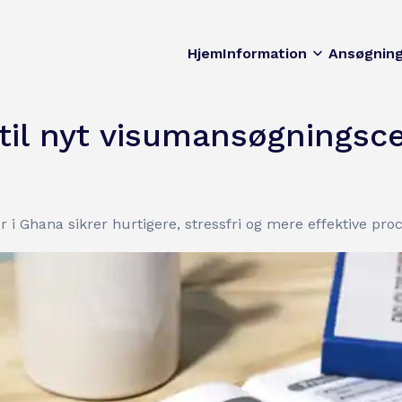
Hjem
Information
Ansøgnin
 til nyt visumansøgningsc
 i Ghana sikrer hurtigere, stressfri og mere effektive pro