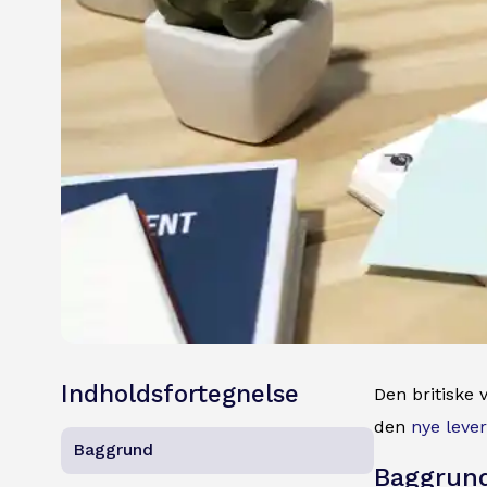
Indholdsfortegnelse
Den britiske
den
nye leve
Baggrund
Baggrun