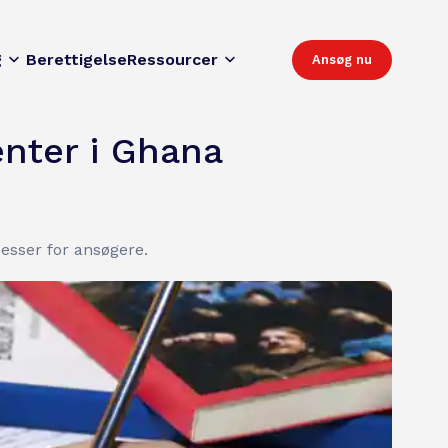
g
Berettigelse
Ressourcer
Ansøg nu
enter i Ghana
cesser for ansøgere.