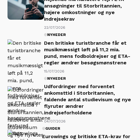
ansøgninger til Storbritannien,
højere omkostninger og nye
indrejsekrav
22/07/2026
NYHEDER
Den britiske turistbranche får et
musikmæssigt løft på 11,2 mia.
pund, mens fodboldrejser og ETA-
regler ændrer besøgsmønstrene
15/07/2026
NYHEDER
Udfordringer med forventet
ankomsttid i Storbritannien,
faldende antal studievisum og nye
flyruter ændrer
indrejseforholdene
04/07/2026
GUIDER
Eurowings og britiske ETA-krav for