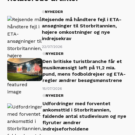
NYHEDER
Rejsende må håndtere fejl i ETA-
ansøgninger til Storbritannien,
højere omkostninger og nye
indrejsekrav
22/07/2026
NYHEDER
Den britiske turistbranche får et
musikmæssigt løft på 11,2 mia.
pund, mens fodboldrejser og ETA-
regler ændrer besøgsmønstrene
15/07/2026
NYHEDER
Udfordringer med forventet
ankomsttid i Storbritannien,
faldende antal studievisum og nye
flyruter ændrer
indrejseforholdene