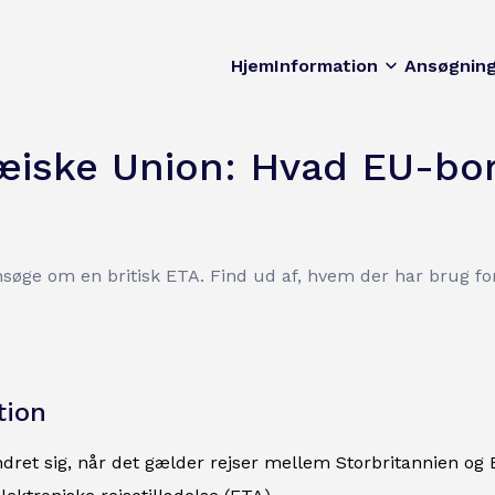
Hjem
Information
Ansøgnin
iske Union: Hvad EU-borg
nsøge om en britisk ETA. Find ud af, hvem der har brug f
tion
ret sig, når det gælder rejser mellem Storbritannien og 