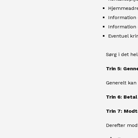
Hjemmeadre
Information
Information
Eventuel kr
Sørg i det he
Trin 5: Genn
Generelt kan 
Trin 6: Beta
Trin 7: Modt
Derefter modt