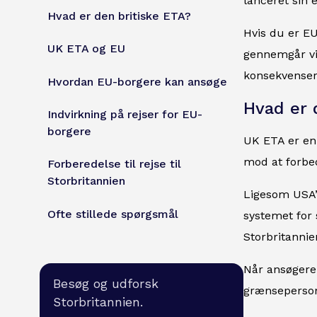
lanceret sin e
Hvad er den britiske ETA?
Hvis du er EU
UK ETA og EU
gennemgår vi 
konsekvenser 
Hvordan EU-borgere kan ansøge
Hvad er 
Indvirkning på rejser for EU-
borgere
UK ETA er en 
mod at forbe
Forberedelse til rejse til
Storbritannien
Ligesom USA’
Ofte stillede spørgsmål
systemet for s
Storbritannie
Når ansøgeren
Besøg og udforsk
grænseperson
Storbritannien.