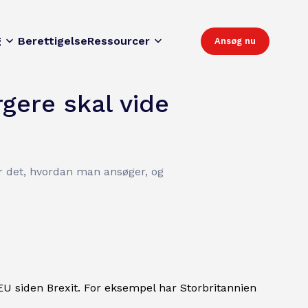
g
Berettigelse
Ressourcer
Ansøg nu
ere skal vide
or det, hvordan man ansøger, og
EU siden Brexit. For eksempel har Storbritannien