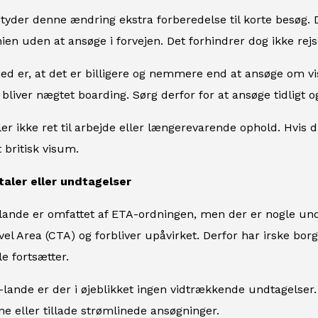
tyder denne ændring ekstra forberedelse til korte besøg.
nnien uden at ansøge i forvejen. Det forhindrer dog ikke rej
d er, at det er billigere og nemmere end at ansøge om vi
 bliver nægtet boarding. Sørg derfor for at ansøge tidligt 
ler ikke ret til arbejde eller længerevarende ophold. Hvis
t britisk visum.
ftaler eller undtagelser
lande er omfattet af ETA-ordningen, men der er nogle undt
 Area (CTA) og forbliver upåvirket. Derfor har irske borge
le fortsætter.
lande er der i øjeblikket ingen vidtrækkende undtagelser.
ne eller tillade strømlinede ansøgninger.