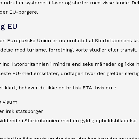
n udruller systemet i faser og starter med visse lande. De
der EU-borgere.
og EU
en Europæiske Union er nu omfattet af Storbritanniens kr
ndelse med turisme, forretning, korte studier eller transit.
r ind i Storbritannien i mindre end seks måneder og ikke h
fleste EU-medlemsstater, undtagen hvor der gælder særlig
t klart, behøver du ikke en britisk ETA, hvis du..:
sk visum
ler irsk statsborger
osiddende i Storbritannien med en gyldig opholdstilladelse