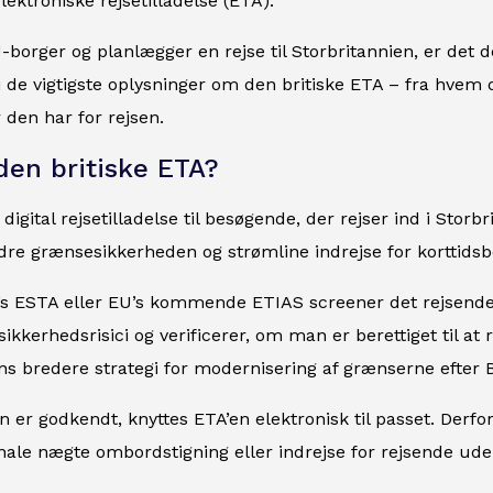
lektroniske rejsetilladelse (ETA).
-borger og planlægger en rejse til Storbritannien, er det de
de vigtigste oplysninger om den britiske ETA – fra hvem 
den har for rejsen.
den britiske ETA?
digital rejsetilladelse til besøgende, der rejser ind i Stor
dre grænsesikkerheden og strømline indrejse for korttids
s ESTA eller EU’s kommende ETIAS screener det rejsend
ikkerhedsrisici og verificerer, om man er berettiget til at 
ns bredere strategi for modernisering af grænserne efter B
 er godkendt, knyttes ETA’en elektronisk til passet. Derfor
ale nægte ombordstigning eller indrejse for rejsende ud