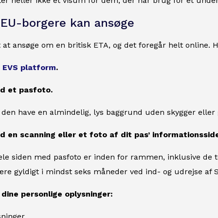
ter heller ikke et visum for dem, der har brug for et und
 EU-borgere kan ansøge
t at ansøge om en britisk ETA, og det foregår helt online. 
g
EVS platform
.
ad et pasfoto.
l den have en almindelig, lys baggrund uden skygger eller
d en scanning eller et foto af dit pas’ informationsside
hele siden med pasfoto er inden for rammen, inklusive de 
ære gyldigt i mindst seks måneder ved ind- og udrejse af S
 dine personlige oplysninger:
sninger