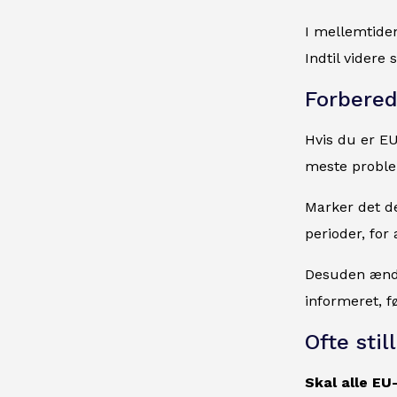
I mellemtide
Indtil videre
Forberede
Hvis du er EU-
meste problem
Marker det de
perioder, for
Desuden ændr
informeret, f
Ofte sti
Skal alle EU