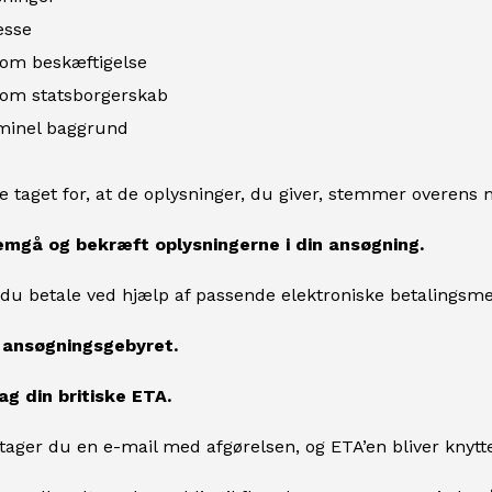
sse
 om beskæftigelse
 om statsborgerskab
iminel baggrund
le taget for, at de oplysninger, du giver, stemmer overens m
emgå og bekræft oplysningerne i din ansøgning.
du betale ved hjælp af passende elektroniske betalingsme
l ansøgningsgebyret.
ag din britiske ETA.
ager du en e-mail med afgørelsen, og ETA’en bliver knyttet d