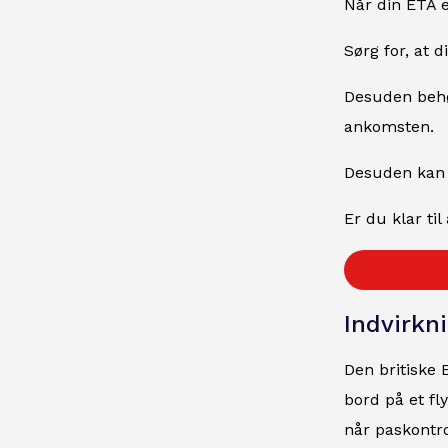
Når din ETA er
Sørg for, at d
Desuden behøv
ankomsten.
Desuden kan f
Er du klar ti
Indvirkn
Den britiske 
bord på et fl
når paskontro