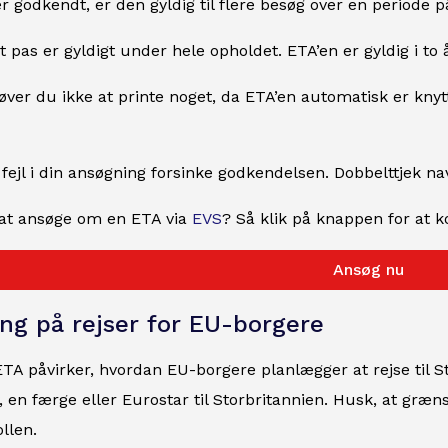
 godkendt, er den gyldig til flere besøg over en periode på 
it pas er gyldigt under hele opholdet. ETA’en er gyldig i to å
er du ikke at printe noget, da ETA’en automatisk er knytt
ejl i din ansøgning forsinke godkendelsen. Dobbelttjek n
l at ansøge om en ETA via
EVS
? Så klik på knappen for at 
Ansøg nu
ing på rejser for EU-borgere
ETA påvirker, hvordan EU-borgere planlægger at rejse til S
y, en færge eller Eurostar til Storbritannien. Husk, at græ
llen.