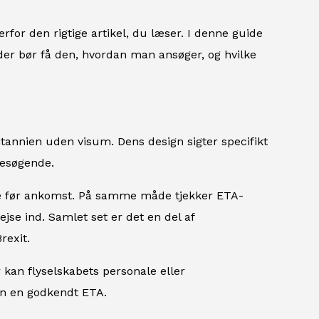
rfor den rigtige artikel, du læser. I denne guide
der bør få den, hvordan man ansøger, og hvilke
britannien uden visum. Dens design sigter specifikt
besøgende.
e før ankomst. På samme måde tjekker ETA-
rejse ind. Samlet set er det en del af
rexit.
 kan flyselskabets personale eller
en en godkendt ETA.