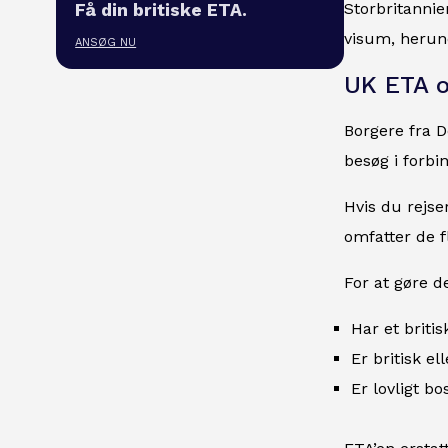
Storbritannie
Få din britiske ETA.
visum, herun
ANSØG NU
UK ETA 
Borgere fra D
besøg i forbi
Hvis du rejse
omfatter de 
For at gøre de
Har et briti
Er britisk el
Er lovligt b