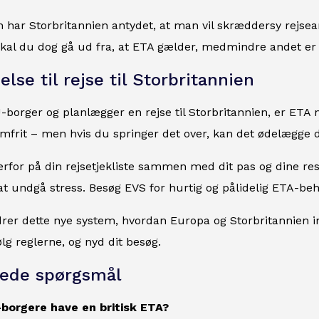
n har Storbritannien antydet, at man vil skræddersy rej
 skal du dog gå ud fra, at ETA gælder, medmindre andet er t
lse til rejse til Storbritannien
borger og planlægger en rejse til Storbritannien, er ETA nu e
frit – men hvis du springer det over, kan det ødelægge d
rfor på din rejsetjekliste sammen med dit pas og dine reserv
 at undgå stress. Besøg EVS for hurtig og pålidelig ETA-be
er dette nye system, hvordan Europa og Storbritannien in
ølg reglerne, og nyd dit besøg.
llede spørgsmål
-borgere have en britisk ETA?