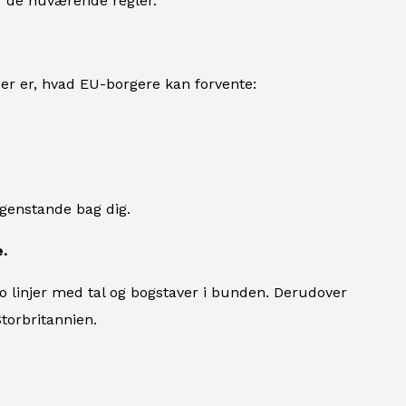
er de nuværende regler.
Her er, hvad EU-borgere kan forvente:
 genstande bag dig.
.
to linjer med tal og bogstaver i bunden. Derudover
torbritannien.