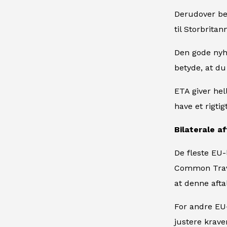
Derudover be
til Storbrita
Den gode nyhe
betyde, at du
ETA giver hel
have et rigtig
Bilaterale a
De fleste EU-
Common Travel
at denne afta
For andre EU-
justere krave