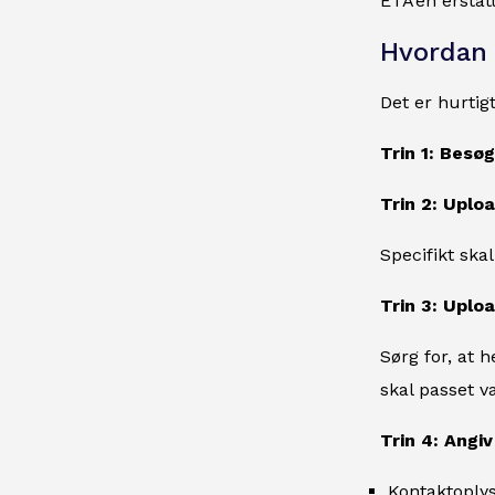
ETA’en erstat
Hvordan
Det er hurtig
Trin 1: Besø
Trin 2: Uplo
Specifikt ska
Trin 3: Uploa
Sørg for, at 
skal passet v
Trin 4: Angiv
Kontaktoply