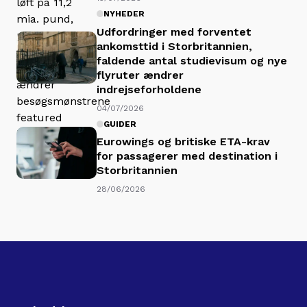
NYHEDER
Udfordringer med forventet
ankomsttid i Storbritannien,
faldende antal studievisum og nye
flyruter ændrer
indrejseforholdene
04/07/2026
GUIDER
Eurowings og britiske ETA-krav
for passagerer med destination i
Storbritannien
28/06/2026