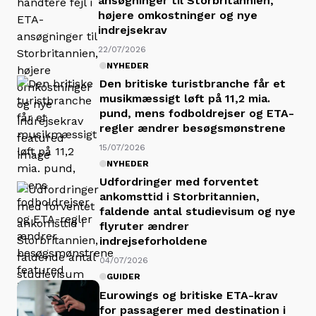
ansøgninger til Storbritannien,
højere omkostninger og nye
indrejsekrav
22/07/2026
NYHEDER
Den britiske turistbranche får et
musikmæssigt løft på 11,2 mia.
pund, mens fodboldrejser og ETA-
regler ændrer besøgsmønstrene
15/07/2026
NYHEDER
Udfordringer med forventet
ankomsttid i Storbritannien,
faldende antal studievisum og nye
flyruter ændrer
indrejseforholdene
04/07/2026
GUIDER
Eurowings og britiske ETA-krav
for passagerer med destination i