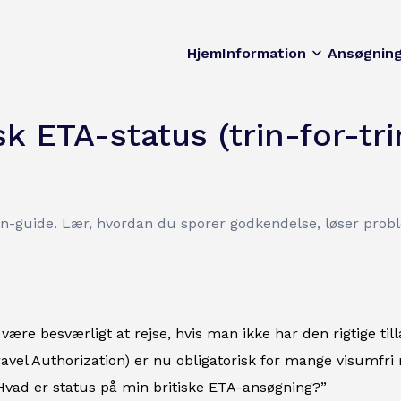
Hjem
Information
Ansøgnin
sk ETA-status (trin-for-tr
rin-guide. Lær, hvordan du sporer godkendelse, løser prob
 være besværligt at rejse, hvis man ikke har den rigtige ti
ravel Authorization) er nu obligatorisk for mange visumfri
Hvad er status på min britiske ETA-ansøgning?”