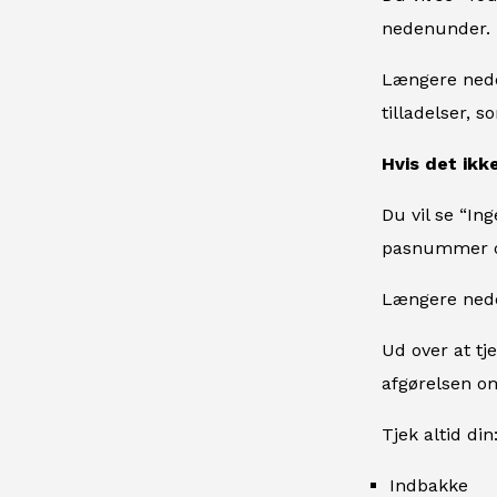
nedenunder.
Længere nede
tilladelser, s
Hvis det ikke
Du vil se “In
pasnummer og
Længere nede
Ud over at tj
afgørelsen om
Tjek altid din
Indbakke