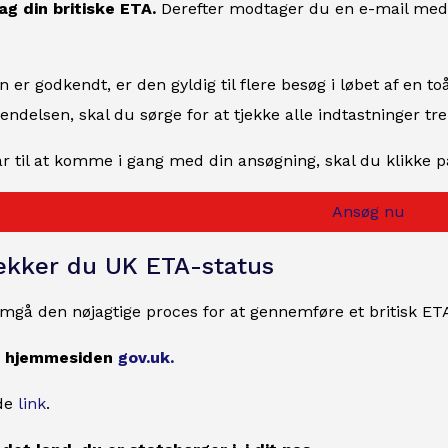
ag din britiske ETA.
Derefter modtager du en e-mail med be
n er godkendt, er den gyldig til flere besøg i løbet af en toå
endelsen, skal du sørge for at tjekke alle indtastninger t
ar til at komme i gang med din ansøgning, skal du klikke 
Ansøg nu
ekker du UK ETA-status
mgå den nøjagtige proces for at gennemføre et britisk ET
øg hjemmesiden
gov.uk.
nde
link
.