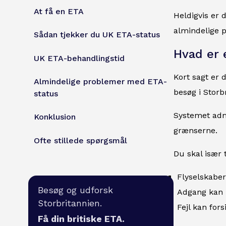
At få en ETA
Heldigvis er 
almindelige p
Sådan tjekker du UK ETA-status
Hvad er 
UK ETA-behandlingstid
Kort sagt er d
Almindelige problemer med ETA-
besøg i Storb
status
Systemet admi
Konklusion
grænserne.
Ofte stillede spørgsmål
Du skal især t
Flyselskaber
Besøg og udforsk
Adgang kan 
Storbritannien.
Fejl kan fors
Få din britiske ETA.