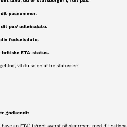
 det land, du er statsborger i, i dit pas.
v dit pasnummer.
 dit pas’ udløbsdato.
 din fødselsdato.
n britiske ETA-status.
et ind, vil du se en af tre statusser:
ver godkendt:
u have an ETA” i grønt øverst på skærmen, med dit nation