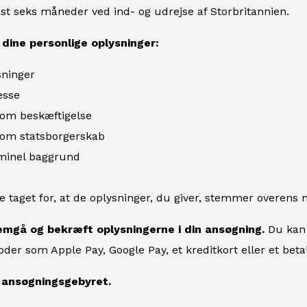
dst seks måneder ved ind- og udrejse af Storbritannien.
 dine personlige oplysninger:
sninger
sse
 om beskæftigelse
 om statsborgerskab
iminel baggrund
le taget for, at de oplysninger, du giver, stemmer overens m
emgå og bekræft oplysningerne i din ansøgning.
Du kan 
der som Apple Pay, Google Pay, et kreditkort eller et betal
l ansøgningsgebyret.