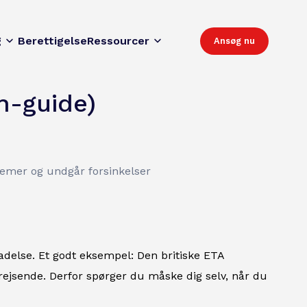
g
Berettigelse
Ressourcer
Ansøg nu
in-guide)
lemer og undgår forsinkelser
lladelse. Et godt eksempel: Den britiske ETA
 rejsende. Derfor spørger du måske dig selv, når du