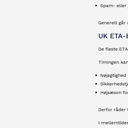
Spam- eller
Generelt går 
UK ETA-b
De fleste ETA
Timingen kan 
Nøjagtighed 
Sikkerhedstj
Højsæson for
Derfor råder 
I mellemtiden