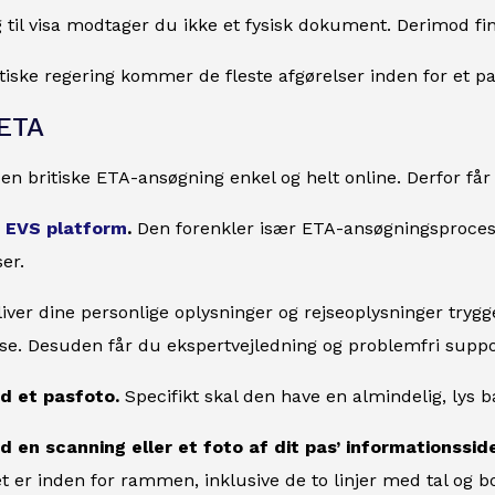
til visa modtager du ikke et fysisk dokument. Derimod find
itiske regering kommer de fleste afgørelser inden for et par
 ETA
den britiske ETA-ansøgning enkel og helt online. Derfor får 
g
EVS platform
.
Den forenkler især ETA-ansøgningsproce
er.
iver dine personlige oplysninger og rejseoplysninger trygg
se. Desuden får du ekspertvejledning og problemfri support
ad et pasfoto.
Specifikt skal den have en almindelig, lys
d en scanning eller et foto af dit pas’ informationsside
 er inden for rammen, inklusive de to linjer med tal og 