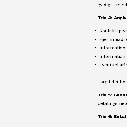
gyldigt i min
Trin 4: Angiv
Kontaktoply
Hjemmeadre
Information
Information
Eventuel kr
Sørg i det he
Trin 5: Genn
betalingsmeto
Trin 6: Beta