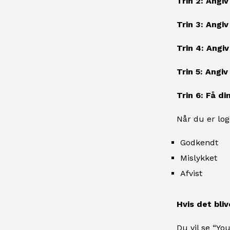
Trin 2: Angiv
Trin 3: Angi
Trin 4: Angiv
Trin 5: Angiv
Trin 6: Få di
Når du er logg
Godkendt
Mislykket
Afvist
Hvis det bli
Du vil se “Yo