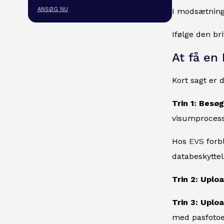
ANSØG NU
I modsætning 
Ifølge den br
At få en
Kort sagt er 
Trin 1: Besø
visumprocess
Hos
EVS
forbl
databeskyttel
Trin 2: Uplo
Trin 3: Uploa
med pasfotoet